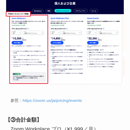
参照：
https://zoom.us/ja/pricing/events
【③合計金額】
Zoom Workplace プロ（¥1,999／月）