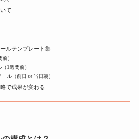
ついて
メールテンプレート集
間前）
ル（1週間前）
ル（前日 or 当日朝）
戦略で成果が変わる
ルの構成とは？