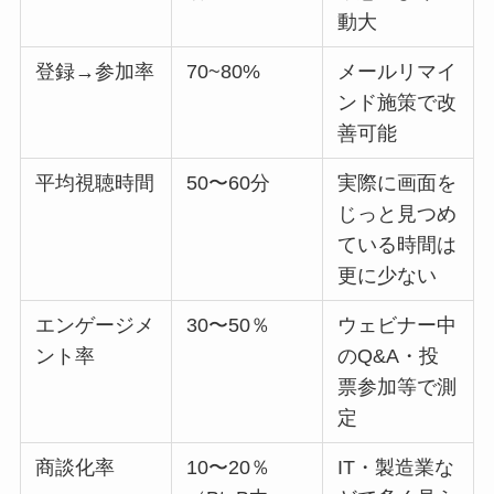
動大
登録→参加率
70~80%
メールリマイ
ンド施策で改
善可能
平均視聴時間
50〜60分
実際に画面を
じっと見つめ
ている時間は
更に少ない
エンゲージメ
30〜50％
ウェビナー中
ント率
のQ&A・投
票参加等で測
定
商談化率
10〜20％
IT・製造業な