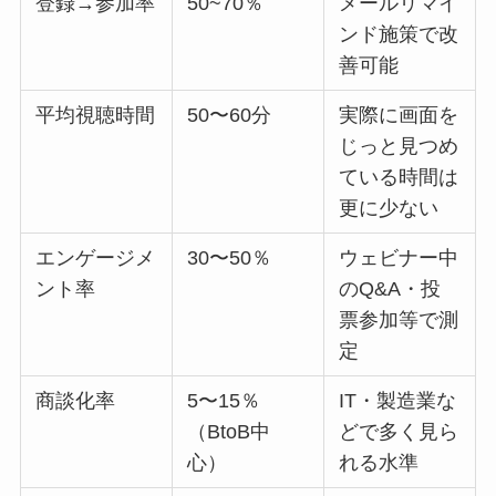
登録→参加率
50~70％
メールリマイ
ンド施策で改
善可能
平均視聴時間
50〜60分
実際に画面を
じっと見つめ
ている時間は
更に少ない
エンゲージメ
30〜50％
ウェビナー中
ント率
のQ&A・投
票参加等で測
定
商談化率
5〜15％
IT・製造業な
（BtoB中
どで多く見ら
心）
れる水準