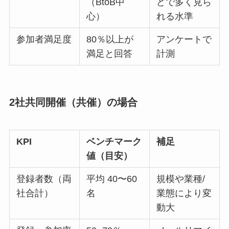
（BtoB中
どで多く見ら
心）
れる水準
参加者満足度
80％以上が
アンケートで
満足と回答
計測
2社共同開催（共催）の場合
KPI
ベンチマーク
補足
値（目安）
登録者数（両
平均 40〜60
規模や業種/
社合計）
名
業態により変
動大