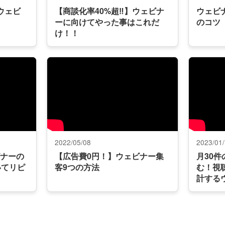
ウェビ
【商談化率40%超‼︎】ウェビナ
ウェビ
ーに向けてやった事はこれだ
のコツ
け！！
2022/05/08
2023/01
ビナーの
【広告費0円！】ウェビナー集
月30
いてリピ
客9つの方法
む！視
計する