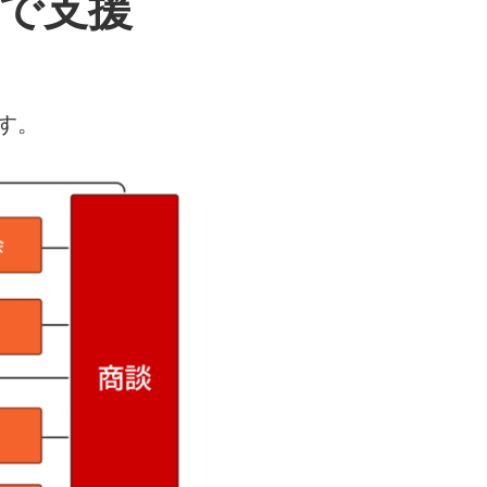
貫で支援
す。