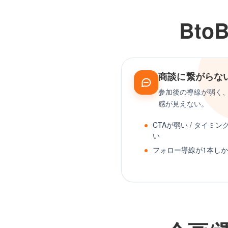
Bt
商談に繋がらな
参加後の導線が弱く
感が見えない。
CTAが弱い / タイミン
い
フォロー導線が1本し